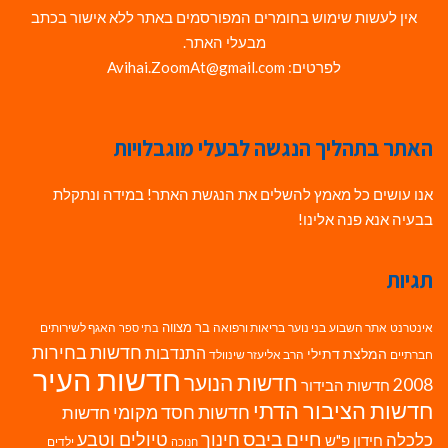
אין לעשות שימוש בחומרים המפורסמים באתר ללא אישור בכתב
מבעלי האתר.
לפרטים: Avihai.ZoomAt@gmail.com
האתר בתהליך הנגשה לבעלי מוגבלויות
אנו עושים כל מאמץ להשלים את הנגשת האתר! במידה ונתקלת
בבעיה אנא פנה אלינו!
תגיות
בר מצווה
אינטרנט
אתר השבוע
בני נוער
בריאות ורפואה
האגף לשירותים
בתי ספר
חדשות בחירות
התנדבות
המלצת דתילי
חברתיים
הרב אליעזר שינוולד
חדשות העיר
חדשות הנוער
2008
חדשות הבידור
חדשות הציבור הדתי
חדשות חסד מקומי
חדשות
חיים ביבס
טיולים וטבע
כלכלה
חינוך
חידון פ"ש
ילדים
חנוכה